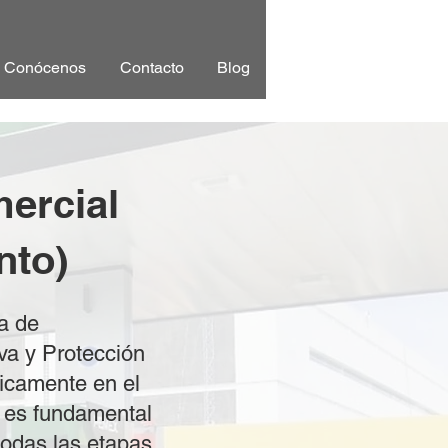
Conócenos
Contacto
Blog
ercial
nto)
a de
va y Protección
ficamente en el
a es fundamental
todas las etapas