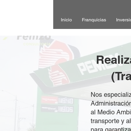
Inicio
Franquicias
Inversi
Reali
(Tr
Nos especiali
Administración
al Medio Ambi
transporte y 
para garantiza