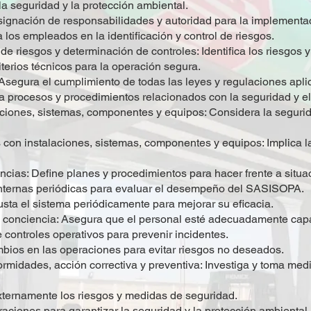
a seguridad y la protección ambiental.
asignación de responsabilidades y autoridad para la implemen
a los empleados en la identificación y control de riesgos.
 de riesgos y determinación de controles: Identifica los riesgos
iterios técnicos para la operación segura.
: Asegura el cumplimiento de todas las leyes y regulaciones apli
procesos y procedimientos relacionados con la seguridad y e
aciones, sistemas, componentes y equipos: Considera la segurid
 con instalaciones, sistemas, componentes y equipos: Implica l
cias: Define planes y procedimientos para hacer frente a situ
s internas periódicas para evaluar el desempeño del SASISOPA.
justa el sistema periódicamente para mejorar su eficacia.
 conciencia: Asegura que el personal esté adecuadamente capa
 controles operativos para prevenir incidentes.
bios en las operaciones para evitar riesgos no deseados.
ormidades, acción correctiva y preventiva: Investiga y toma medi
ternamente los riesgos y medidas de seguridad.
raciones para garantizar la seguridad y la protección ambiental.