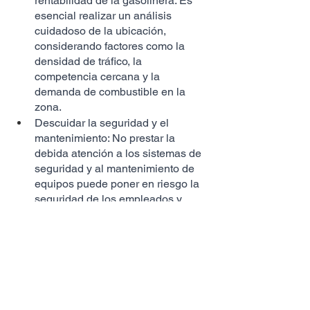
rentabilidad de la gasolinera. Es 
esencial realizar un análisis 
cuidadoso de la ubicación, 
considerando factores como la 
densidad de tráfico, la 
competencia cercana y la 
demanda de combustible en la 
zona.
Descuidar la seguridad y el 
mantenimiento: No prestar la 
debida atención a los sistemas de 
seguridad y al mantenimiento de 
equipos puede poner en riesgo la 
seguridad de los empleados y 
clientes, así como generar gastos 
inesperados por reparaciones y 
mantenimiento correctivo.
No considerar la calidad del 
servicio al cliente: La calidad del 
servicio al cliente es crucial para 
fidelizar a los clientes y generar 