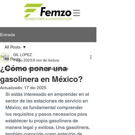
Entrada
All Posts
GIL LOPEZ
All Posts
1 ago 2023
8 min de lectura
¿Cómo poner una
Estación de servicio - gasolineras
gasolinera en México?
Actualizado:
17 dic 2025
​​Si estás interesado en emprender en el 
sector de las estaciones de servicio en 
México, es fundamental comprender 
los requisitos y pasos necesarios para 
establecer tu propia gasolinera de 
manera legal y exitosa. Una gasolinera, 
también conocida como estación de 